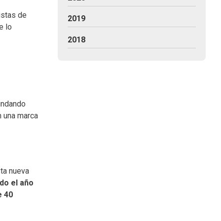
istas de
2019
e lo
2018
rindando
n una marca
sta nueva
odo el año
e 40