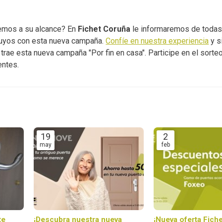
emos a su alcance? En
Fichet Coruña
le informaremos de todas
suyos con esta nueva campaña.
Confíe en nuestra experiencia
y s
trae esta nueva campaña "Por fin en casa". Participe en el sorte
entes.
19
2
may
feb
te
¡Descubra nuestra nueva
¡Nueva oferta Fich