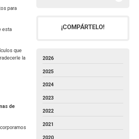
tos para
¡COMPÁRTELO!
e esta
ículos que
radecerle la
2026
2025
2024
2023
mas de
2022
2021
incorporamos
2020