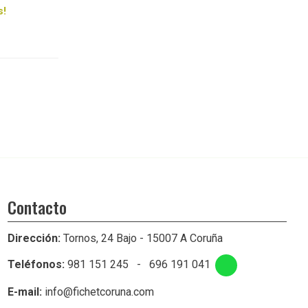
s!
Contacto
Dirección:
Tornos, 24 Bajo - 15007 A Coruña
Teléfonos:
981 151 245
-
696 191 041
E-mail:
info@fichetcoruna.com