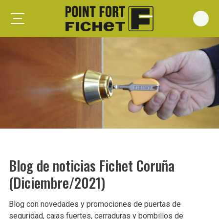
Foxeo S
Foxeo HiS
Palieris G371
Forges G372
Forges G375
Spheris S
Spheris His
Blog de noticias Fichet Coruña
Spheris Xp
(Diciembre/2021)
Forstyl
Duo G071
Blog con novedades y promociones de puertas de
Puertas trastero
seguridad, cajas fuertes, cerraduras y bombillos de