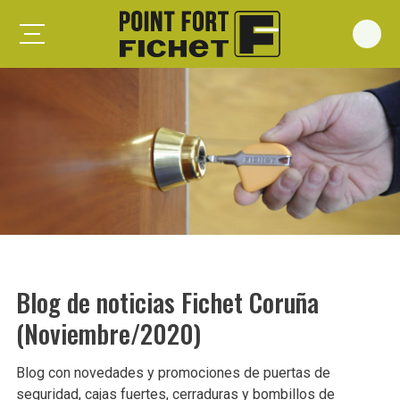
Foxeo S
Foxeo HiS
Palieris G371
Forges G372
Forges G375
Spheris S
Spheris His
Blog de noticias Fichet Coruña
Spheris Xp
(Noviembre/2020)
Forstyl
Duo G071
Blog con novedades y promociones de puertas de
Puertas trastero
seguridad, cajas fuertes, cerraduras y bombillos de