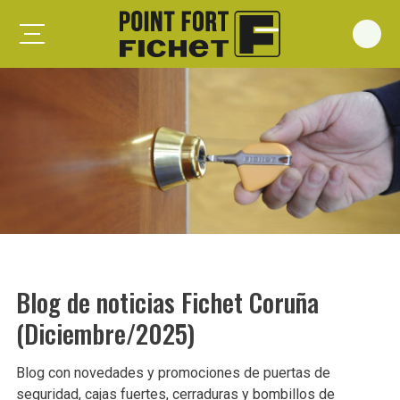
Foxeo S
Foxeo HiS
Palieris G371
Forges G372
Forges G375
Spheris S
Spheris His
Blog de noticias Fichet Coruña
Spheris Xp
(Diciembre/2025)
Forstyl
Duo G071
Blog con novedades y promociones de puertas de
Puertas trastero
seguridad, cajas fuertes, cerraduras y bombillos de