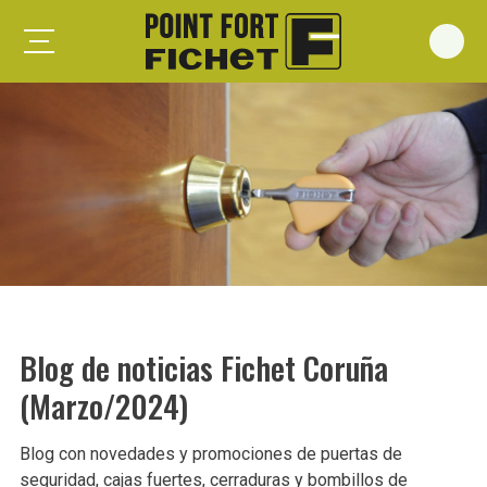
Foxeo S
Foxeo HiS
Palieris G371
Forges G372
Forges G375
Spheris S
Spheris His
Blog de noticias Fichet Coruña
Spheris Xp
(Marzo/2024)
Forstyl
Duo G071
Blog con novedades y promociones de puertas de
Puertas trastero
seguridad, cajas fuertes, cerraduras y bombillos de