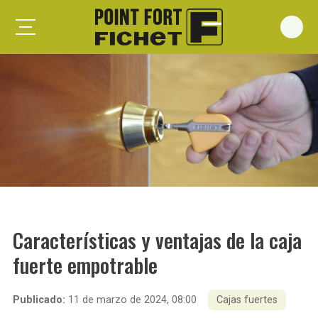
Foxeo S
Foxeo HiS
Palieris G371
Forges G372
Forges G375
Spheris S
Spheris His
Características y ventajas de la caja
Spheris Xp
fuerte empotrable
Forstyl
Duo G071
Publicado:
11 de marzo de 2024, 08:00
Cajas fuertes
Puertas trastero