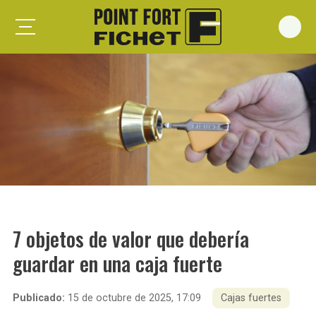
Foxeo S
Foxeo HiS
Palieris G371
Forges G372
Forges G375
Spheris S
Spheris His
7 objetos de valor que debería
Spheris Xp
guardar en una caja fuerte
Forstyl
Duo G071
Publicado:
15 de octubre de 2025, 17:09
Cajas fuertes
Puertas trastero