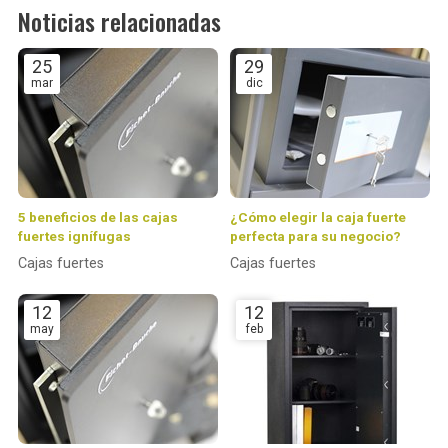
Noticias relacionadas
25
29
mar
dic
5 beneficios de las cajas
¿Cómo elegir la caja fuerte
fuertes ignífugas
perfecta para su negocio?
Cajas fuertes
Cajas fuertes
12
12
may
feb