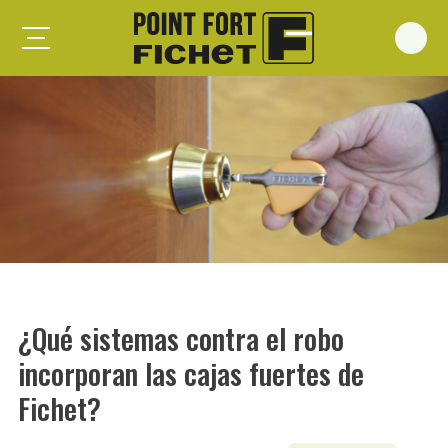
Foxeo S
Foxeo HiS
Palieris G371
Forges G372
Forges G375
Spheris S
Spheris His
¿Qué sistemas contra el robo
Spheris Xp
incorporan las cajas fuertes de
Forstyl
Fichet?
Duo G071
Puertas trastero