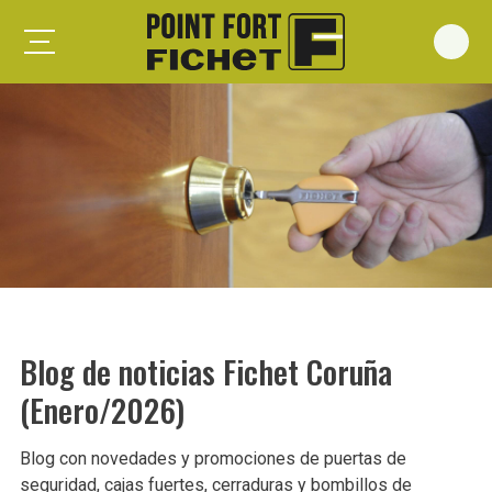
Foxeo S
Foxeo HiS
Palieris G371
Forges G372
Forges G375
Spheris S
Spheris His
Blog de noticias Fichet Coruña
Spheris Xp
(Enero/2026)
Forstyl
Duo G071
Blog con novedades y promociones de puertas de
Puertas trastero
seguridad, cajas fuertes, cerraduras y bombillos de