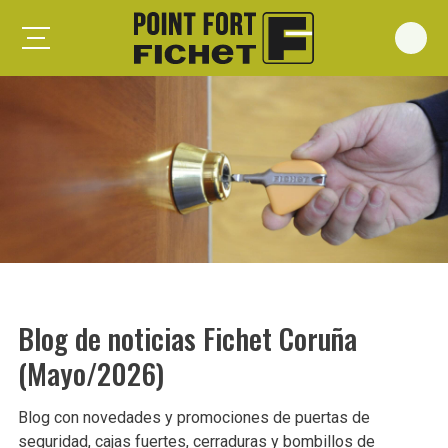
Foxeo S
Foxeo HiS
Palieris G371
Forges G372
Forges G375
Spheris S
Spheris His
Blog de noticias Fichet Coruña
Spheris Xp
(Mayo/2026)
Forstyl
Duo G071
Blog con novedades y promociones de puertas de
Puertas trastero
seguridad, cajas fuertes, cerraduras y bombillos de