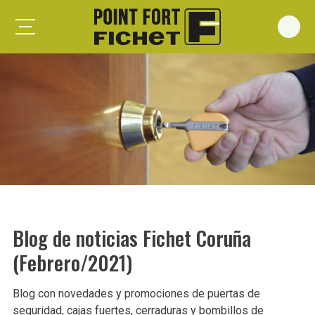
Foxeo S
Foxeo HiS
Palieris G371
Forges G372
Forges G375
Spheris S
Spheris His
Blog de noticias Fichet Coruña
Spheris Xp
(Febrero/2021)
Forstyl
Duo G071
Blog con novedades y promociones de puertas de
Puertas trastero
seguridad, cajas fuertes, cerraduras y bombillos de