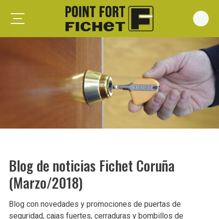
Foxeo S
Foxeo HiS
Palieris G371
Forges G372
Forges G375
Spheris S
Spheris His
Blog de noticias Fichet Coruña
Spheris Xp
(Marzo/2018)
Forstyl
Duo G071
Blog con novedades y promociones de puertas de
Puertas trastero
seguridad, cajas fuertes, cerraduras y bombillos de