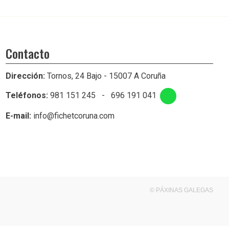
Contacto
Dirección:
Tornos, 24 Bajo - 15007 A Coruña
Teléfonos:
981 151 245
-
696 191 041
E-mail:
info@fichetcoruna.com
© PÁXINAS GALEGAS