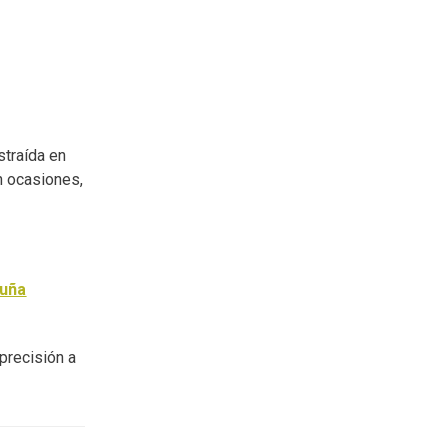
straída en
n ocasiones,
ruña
precisión a