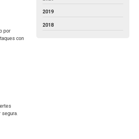
2019
2018
o por
 ataques con
uertes
r segura.