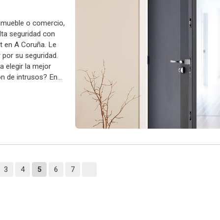
inmueble o comercio,
lta seguridad con
t en A Coruña. Le
 por su seguridad.
elegir la mejor
ión de intrusos? En
3
4
5
6
7