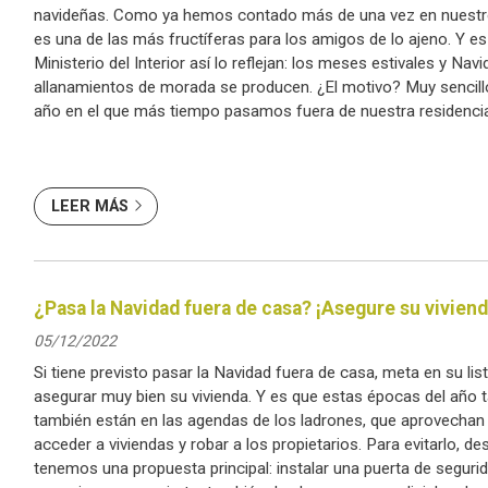
navideñas. Como ya hemos contado más de una vez en nuestro
es una de las más fructíferas para los amigos de lo ajeno. Y es
Ministerio del Interior así lo reflejan: los meses estivales y N
allanamientos de morada se producen. ¿El motivo? Muy sencillo
año en el que más tiempo pasamos fuera de nuestra residencia
vacaciones, ocio, etcétera...
LEER MÁS
¿Pasa la Navidad fuera de casa? ¡Asegure su viviend
05/12/2022
Si tiene previsto pasar la Navidad fuera de casa, meta en su lis
asegurar muy bien su vivienda. Y es que estas épocas del año 
también están en las agendas de los ladrones, que aprovechan
acceder a viviendas y robar a los propietarios. Para evitarlo, d
tenemos una propuesta principal: instalar una puerta de segurid