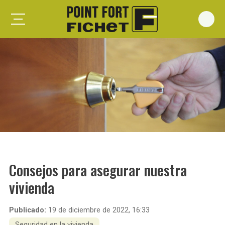
Foxeo S
Foxeo HiS
Palieris G371
Forges G372
Forges G375
Spheris S
Spheris His
Consejos para asegurar nuestra
Spheris Xp
vivienda
Forstyl
Duo G071
Publicado:
19 de diciembre de 2022, 16:33
Puertas trastero
Seguridad en la vivienda