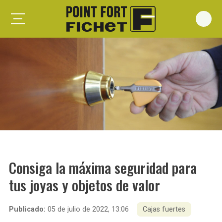
Foxeo S
Foxeo HiS
Palieris G371
Forges G372
Forges G375
Spheris S
Spheris His
Consiga la máxima seguridad para
Spheris Xp
tus joyas y objetos de valor
Forstyl
Duo G071
Publicado:
05 de julio de 2022, 13:06
Cajas fuertes
Puertas trastero