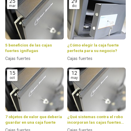
25
29
mar
dic
5 beneficios de las cajas
¿Cómo elegir la caja fuerte
fuertes ignífugas
perfecta para su negocio?
Cajas fuertes
Cajas fuertes
15
12
oct
may
7 objetos de valor que debería
¿Qué sistemas contra el robo
guardar en una caja fuerte
incorporan las cajas fuertes
de Fichet?
Cajas fuertes
Cajas fuertes