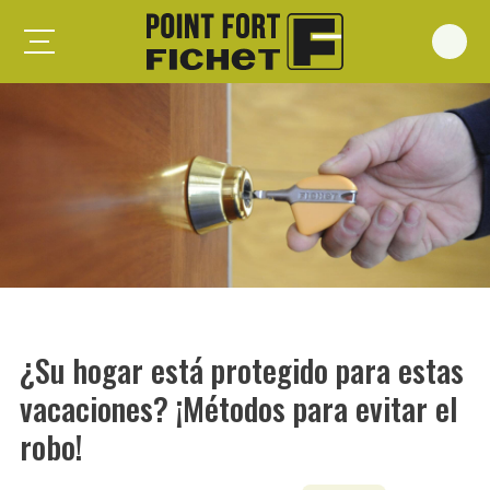
Foxeo S
Foxeo HiS
Palieris G371
Forges G372
Forges G375
Spheris S
Spheris His
¿Su hogar está protegido para estas
Spheris Xp
vacaciones? ¡Métodos para evitar el
Forstyl
robo!
Duo G071
Puertas trastero