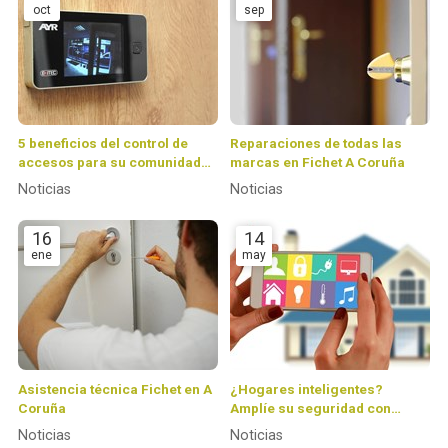
oct
sep
5 beneficios del control de
Reparaciones de todas las
accesos para su comunidad
marcas en Fichet A Coruña
de vecinos
Noticias
Noticias
16
14
ene
may
Asistencia técnica Fichet en A
¿Hogares inteligentes?
Coruña
Amplíe su seguridad con
Fichet Coruña
Noticias
Noticias