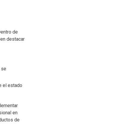
Dentro de
den destacar
s se
e el estado
lementar
sional en
oductos de