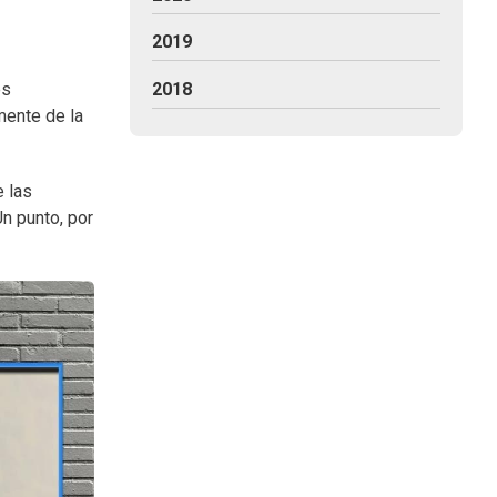
2019
es
2018
mente de la
e las
n punto, por