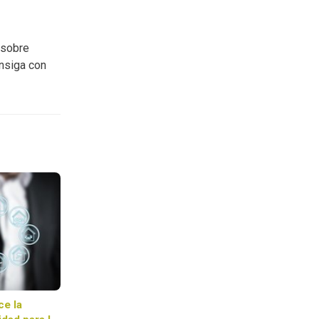
 sobre
onsiga con
ce la