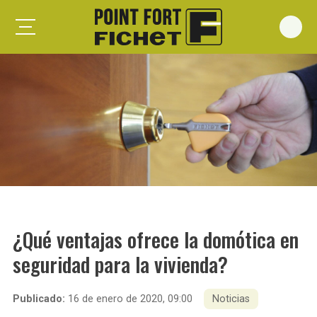
Foxeo S
Foxeo HiS
Palieris G371
Forges G372
Forges G375
Spheris S
Spheris His
¿Qué ventajas ofrece la domótica en
Spheris Xp
seguridad para la vivienda?
Forstyl
Duo G071
Publicado:
16 de enero de 2020, 09:00
Noticias
Puertas trastero