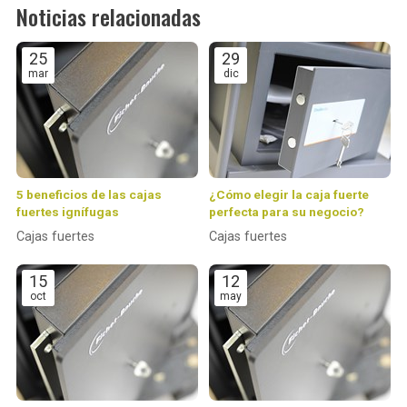
Noticias relacionadas
25
29
mar
dic
5 beneficios de las cajas
¿Cómo elegir la caja fuerte
fuertes ignífugas
perfecta para su negocio?
Cajas fuertes
Cajas fuertes
15
12
oct
may