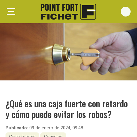
Foxeo S
Foxeo HiS
Palieris G371
Forges G372
Forges G375
Spheris S
Spheris His
¿Qué es una caja fuerte con retardo
Spheris Xp
y cómo puede evitar los robos?
Forstyl
Duo G071
Publicado:
09 de enero de 2024, 09:48
Puertas trastero
Cajas fuertes
Consejos