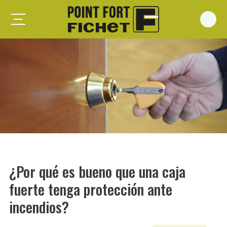
Foxeo S
Foxeo HiS
Palieris G371
Forges G372
Forges G375
Spheris S
Spheris His
¿Por qué es bueno que una caja
Spheris Xp
fuerte tenga protección ante
Forstyl
incendios?
Duo G071
Puertas trastero