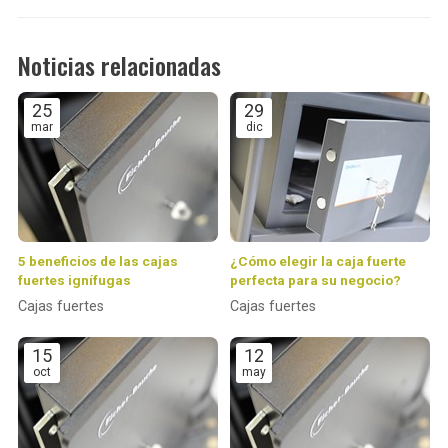
Noticias relacionadas
25
29
mar
dic
5 beneficios de las cajas
¿Cómo elegir la caja fuerte
fuertes ignífugas
perfecta para su negocio?
Cajas fuertes
Cajas fuertes
15
12
oct
may