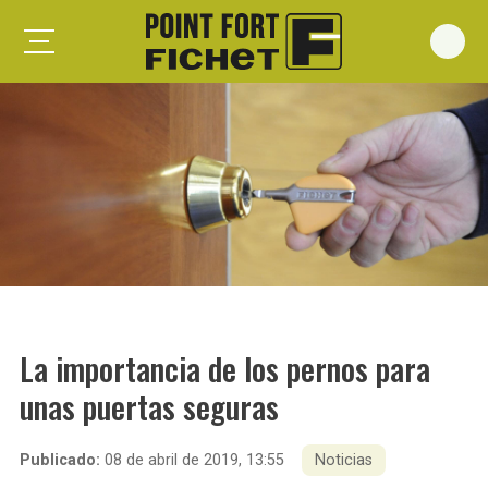
Foxeo S
Foxeo HiS
Palieris G371
Forges G372
Forges G375
Spheris S
Spheris His
La importancia de los pernos para
Spheris Xp
unas puertas seguras
Forstyl
Duo G071
Publicado:
08 de abril de 2019, 13:55
Noticias
Puertas trastero