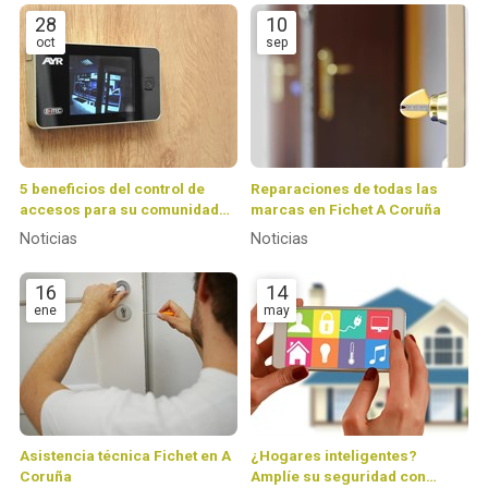
28
10
oct
sep
5 beneficios del control de
Reparaciones de todas las
accesos para su comunidad
marcas en Fichet A Coruña
de vecinos
Noticias
Noticias
16
14
ene
may
Asistencia técnica Fichet en A
¿Hogares inteligentes?
Coruña
Amplíe su seguridad con