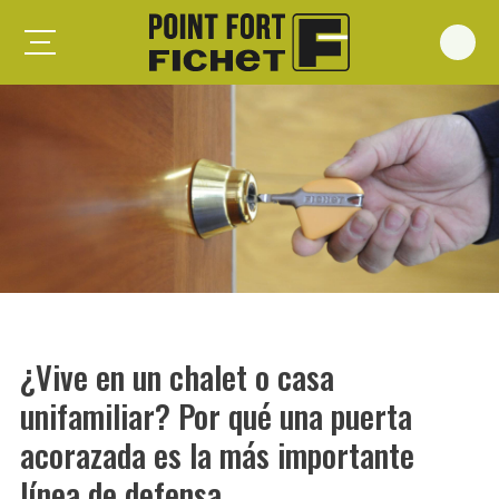
Foxeo S
Foxeo HiS
Palieris G371
Forges G372
Forges G375
Spheris S
Spheris His
¿Vive en un chalet o casa
Spheris Xp
unifamiliar? Por qué una puerta
Forstyl
acorazada es la más importante
Duo G071
línea de defensa
Puertas trastero