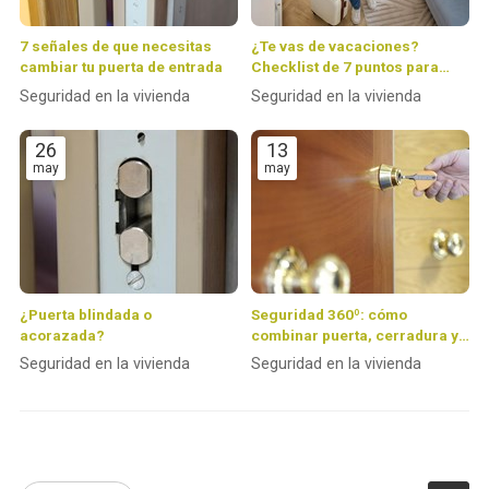
7 señales de que necesitas
¿Te vas de vacaciones?
cambiar tu puerta de entrada
Checklist de 7 puntos para
dejar tu casa 100 % protegida
Seguridad en la vivienda
Seguridad en la vivienda
26
13
may
may
¿Puerta blindada o
Seguridad 360º: cómo
acorazada?
combinar puerta, cerradura y
alarma para crear un hogar
Seguridad en la vivienda
Seguridad en la vivienda
inexpugnable