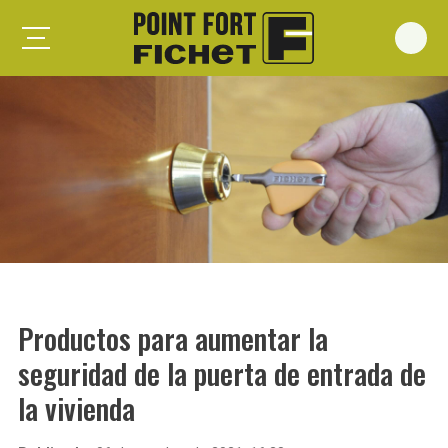
Foxeo S
Foxeo HiS
Palieris G371
Forges G372
Forges G375
Spheris S
Spheris His
Productos para aumentar la
Spheris Xp
seguridad de la puerta de entrada de
Forstyl
la vivienda
Duo G071
Puertas trastero