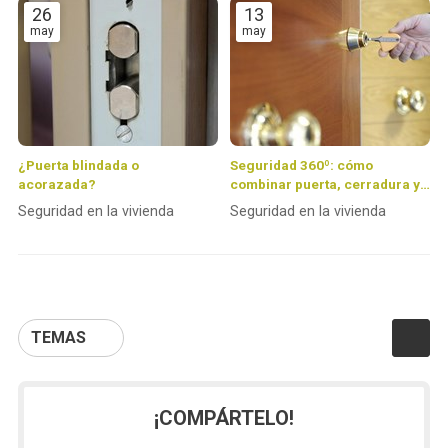
26
13
may
may
¿Puerta blindada o
Seguridad 360º: cómo
acorazada?
combinar puerta, cerradura y
alarma para crear un hogar
Seguridad en la vivienda
Seguridad en la vivienda
inexpugnable
TEMAS
¡COMPÁRTELO!