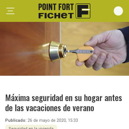
Foxeo S
Foxeo HiS
Palieris G371
Forges G372
Forges G375
Spheris S
Spheris His
Máxima seguridad en su hogar antes
Spheris Xp
de las vacaciones de verano
Forstyl
Duo G071
Publicado:
26 de mayo de 2020, 15:33
Puertas trastero
Seguridad en la vivienda