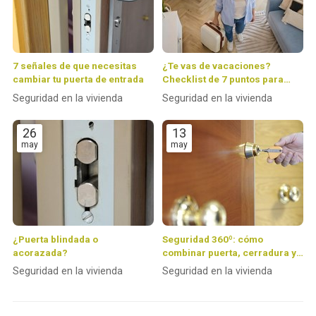
7 señales de que necesitas
¿Te vas de vacaciones?
cambiar tu puerta de entrada
Checklist de 7 puntos para
dejar tu casa 100 % protegida
Seguridad en la vivienda
Seguridad en la vivienda
26
13
may
may
¿Puerta blindada o
Seguridad 360º: cómo
acorazada?
combinar puerta, cerradura y
alarma para crear un hogar
Seguridad en la vivienda
Seguridad en la vivienda
inexpugnable