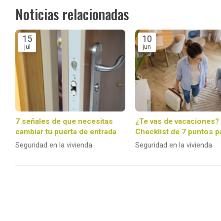
Noticias relacionadas
15
10
jul
jun
7 señales de que necesitas
¿Te vas de vacaciones?
cambiar tu puerta de entrada
Checklist de 7 puntos p
dejar tu casa 100 % pro
Seguridad en la vivienda
Seguridad en la vivienda