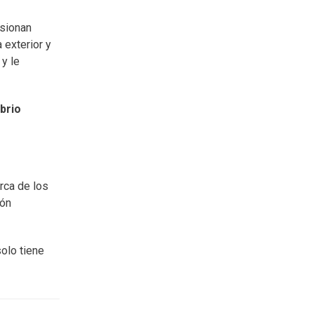
usionan
 exterior y
 y le
ibrio
rca de los
ión
solo tiene