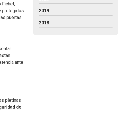
 Fichet,
e protegidos
2019
las puertas
2018
sentar
están
stencia ante
as pletinas
guridad de