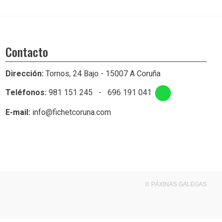
Contacto
Dirección:
Tornos, 24 Bajo - 15007 A Coruña
Teléfonos:
981 151 245
-
696 191 041
E-mail:
info@fichetcoruna.com
© PÁXINAS GALEGAS