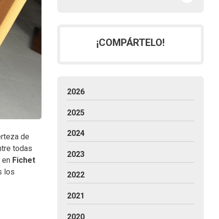
¡COMPÁRTELO!
2026
2025
2024
erteza de
ntre todas
2023
e en
Fichet
s los
2022
2021
2020