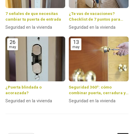
7 señales de que necesitas
¿Te vas de vacaciones?
cambiar tu puerta de entrada
Checklist de 7 puntos para
dejar tu casa 100 % protegida
Seguridad en la vivienda
Seguridad en la vivienda
26
13
may
may
¿Puerta blindada o
Seguridad 360º: cómo
acorazada?
combinar puerta, cerradura y
alarma para crear un hogar
Seguridad en la vivienda
Seguridad en la vivienda
inexpugnable