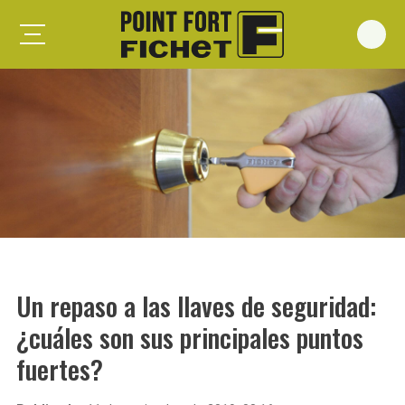
Foxeo S
Foxeo HiS
Palieris G371
Forges G372
Forges G375
Spheris S
Spheris His
Un repaso a las llaves de seguridad:
Spheris Xp
¿cuáles son sus principales puntos
Forstyl
fuertes?
Duo G071
Puertas trastero