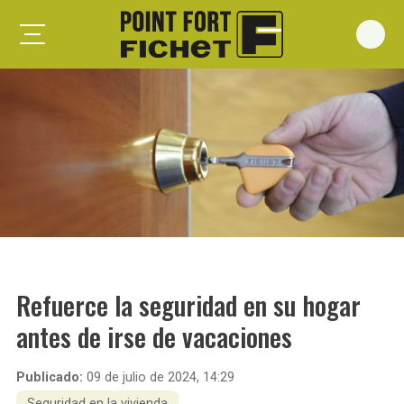
Foxeo S
Foxeo HiS
Palieris G371
Forges G372
Forges G375
Spheris S
Spheris His
Refuerce la seguridad en su hogar
Spheris Xp
antes de irse de vacaciones
Forstyl
Duo G071
Publicado:
09 de julio de 2024, 14:29
Puertas trastero
Seguridad en la vivienda