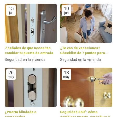
15
10
jul
jun
7 señales de que necesitas
¿Te vas de vacaciones?
cambiar tu puerta de entrada
Checklist de 7 puntos para
dejar tu casa 100 % protegida
Seguridad en la vivienda
Seguridad en la vivienda
26
13
may
may
¿Puerta blindada o
Seguridad 360º: cómo
acorazada?
combinar puerta, cerradura y