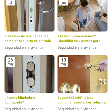
jul
jun
7 señales de que necesitas
¿Te vas de vacaciones?
cambiar tu puerta de entrada
Checklist de 7 puntos para
dejar tu casa 100 % protegida
Seguridad en la vivienda
Seguridad en la vivienda
26
13
may
may
¿Puerta blindada o
Seguridad 360º: cómo
acorazada?
combinar puerta, cerradura y
alarma para crear un hogar
Seguridad en la vivienda
Seguridad en la vivienda
inexpugnable