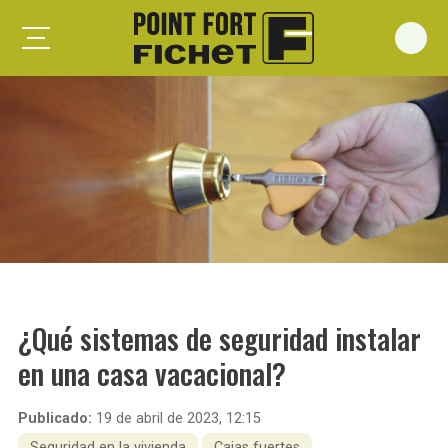
Foxeo S
Foxeo HiS
Palieris G371
Forges G372
Forges G375
Spheris S
Spheris His
¿Qué sistemas de seguridad instalar
Spheris Xp
en una casa vacacional?
Forstyl
Duo G071
Publicado:
19 de abril de 2023, 12:15
Puertas trastero
Seguridad en la vivienda
Cajas fuertes