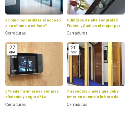
¿Cómo modernizar el acceso
Cilindros de alta seguridad
a su oficina o edificio?
Fichet: ¿Cuál es el mejor para
tu puerta y por qué?
Cerraduras
Cerraduras
27
26
ene
nov
¿Puede mi empresa ser más
7 aspectos claves que debe
eficiente y segura? La
tener en cuenta a la hora de
respuesta está en el control de
comprar una puerta
Cerraduras
Cerraduras
accesos
acorazada Fichet