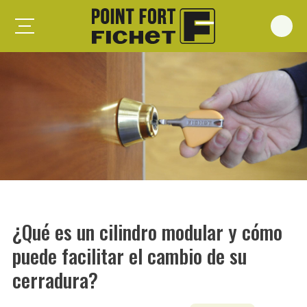
Foxeo S
Foxeo HiS
Palieris G371
Forges G372
Forges G375
Spheris S
Spheris His
¿Qué es un cilindro modular y cómo
Spheris Xp
puede facilitar el cambio de su
Forstyl
cerradura?
Duo G071
Puertas trastero