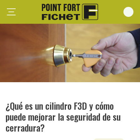
Foxeo S
Foxeo HiS
Palieris G371
Forges G372
Forges G375
Spheris S
Spheris His
¿Qué es un cilindro F3D y cómo
Spheris Xp
puede mejorar la seguridad de su
Forstyl
cerradura?
Duo G071
Puertas trastero