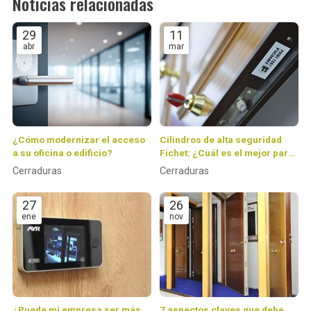
Noticias relacionadas
29
11
abr
mar
¿Cómo modernizar el acceso
Cilindros de alta seguridad
a su oficina o edificio?
Fichet: ¿Cuál es el mejor para
tu puerta y por qué?
Cerraduras
Cerraduras
27
26
ene
nov
¿Puede mi empresa ser más
7 aspectos claves que debe