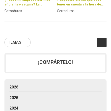
eficiente y segura? La
tener en cuenta a la hora de
respuesta está en el control de
comprar una puerta
Cerraduras
Cerraduras
accesos
acorazada Fichet
TEMAS
¡COMPÁRTELO!
2026
2025
2024