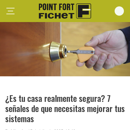
Foxeo S
Foxeo HiS
Palieris G371
Forges G372
Forges G375
Spheris S
Spheris His
¿Es tu casa realmente segura? 7
Spheris Xp
señales de que necesitas mejorar tus
Forstyl
sistemas
Duo G071
Puertas trastero