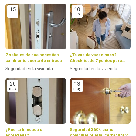
15
10
jul
jun
7 señales de que necesitas
¿Te vas de vacaciones?
cambiar tu puerta de entrada
Checklist de 7 puntos para
dejar tu casa 100 % protegida
Seguridad en la vivienda
Seguridad en la vivienda
26
13
may
may
¿Puerta blindada o
Seguridad 360º: cómo
acorazada?
combinar puerta, cerradura y