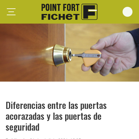
Foxeo S
Foxeo HiS
Palieris G371
Forges G372
Forges G375
Spheris S
Spheris His
Diferencias entre las puertas
Spheris Xp
acorazadas y las puertas de
Forstyl
seguridad
Duo G071
Puertas trastero