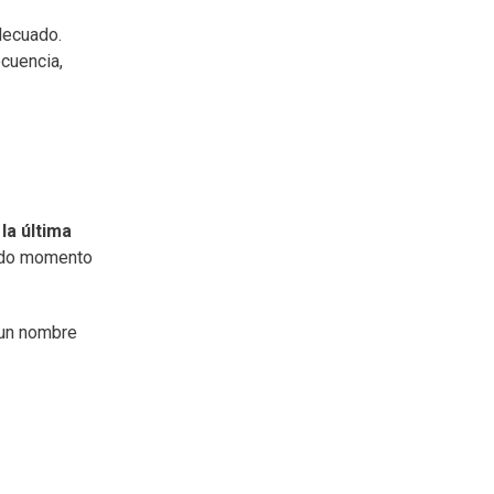
adecuado.
ecuencia,
la última
todo momento
 un nombre