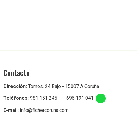
Contacto
Dirección:
Tornos, 24 Bajo - 15007 A Coruña
Teléfonos:
981 151 245
-
696 191 041
E-mail:
info@fichetcoruna.com