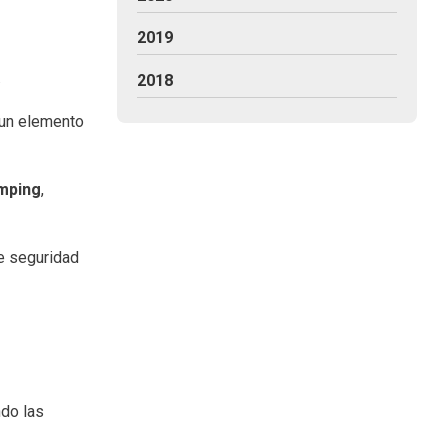
2019
.
2018
n un elemento
mping
,
de seguridad
ndo las