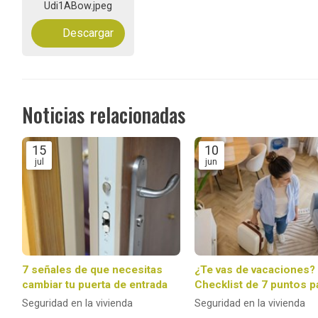
Udi1ABow.jpeg
Descargar
Noticias relacionadas
15
10
jul
jun
7 señales de que necesitas
¿Te vas de vacaciones?
cambiar tu puerta de entrada
Checklist de 7 puntos p
dejar tu casa 100 % pro
Seguridad en la vivienda
Seguridad en la vivienda