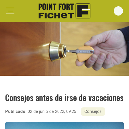
Foxeo S
Foxeo HiS
Palieris G371
Forges G372
Forges G375
Spheris S
Spheris His
Consejos antes de irse de vacaciones
Spheris Xp
Forstyl
Publicado:
02 de junio de 2022, 09:25
Consejos
Duo G071
Puertas trastero