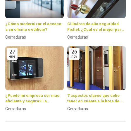
¿Cómo modernizar el acceso
Cilindros de alta seguridad
a su oficina o edificio?
Fichet: ¿Cuál es el mejor para
tu puerta y por qué?
Cerraduras
Cerraduras
27
26
ene
nov
¿Puede mi empresa ser más
7 aspectos claves que debe
eficiente y segura? La
tener en cuenta a la hora de
respuesta está en el control de
comprar una puerta
Cerraduras
Cerraduras
accesos
acorazada Fichet