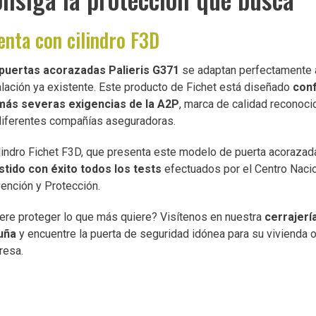
enta con cilindro F3D
puertas acorazadas Palieris G371
se adaptan perfectamente 
alación ya existente. Este producto de Fichet está diseñado
con
más severas exigencias de la A2P
, marca de calidad reconoci
diferentes compañías aseguradoras.
ilindro Fichet F3D, que presenta este modelo de puerta acorazad
stido con éxito todos los tests
efectuados por el Centro Naci
ención y Protección.
ere proteger lo que más quiere? Visítenos en nuestra
cerrajerí
uña
y encuentre la puerta de seguridad idónea para su vivienda 
resa.