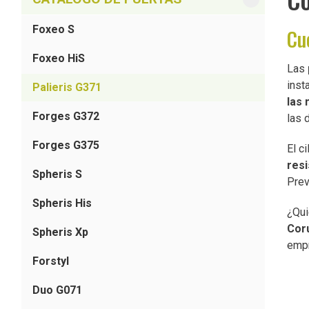
Foxeo S
Cu
Foxeo HiS
Las
inst
Palieris G371
las 
Forges G372
las 
Forges G375
El c
resi
Spheris S
Prev
Spheris His
¿Qui
Cor
Spheris Xp
emp
Forstyl
Duo G071