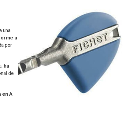
a una
forme a
da por
a,
ha
onal de
a en A
o