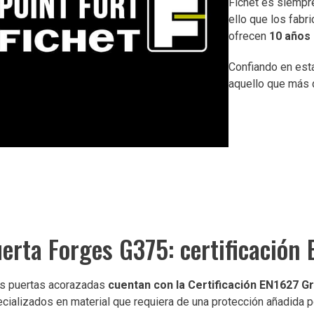
Fichet es siemp
ello que los fabr
ofrecen
10 años 
Confiando en esta
aquello que más 
erta Forges G375: certificación
s puertas acorazadas
cuentan con la Certificación EN1627 G
cializados en material que requiera de una protección añadida p