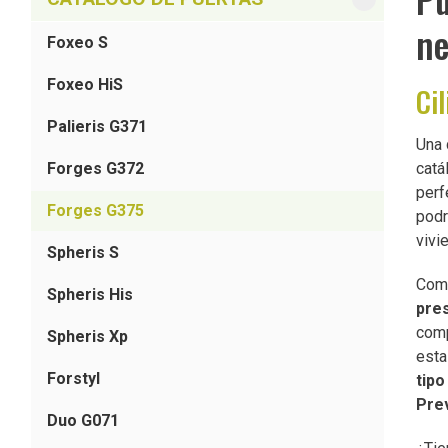
ne
Foxeo S
Foxeo HiS
Ci
Palieris G371
Una 
Forges G372
catá
perf
Forges G375
podr
vivi
Spheris S
Como
Spheris His
pres
comp
Spheris Xp
esta
Forstyl
tipo
Pre
Duo G071