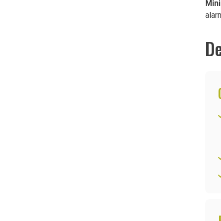
Mini
alar
De