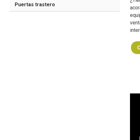
¿Tie
Puertas trastero
acor
equi
vent
inte
C